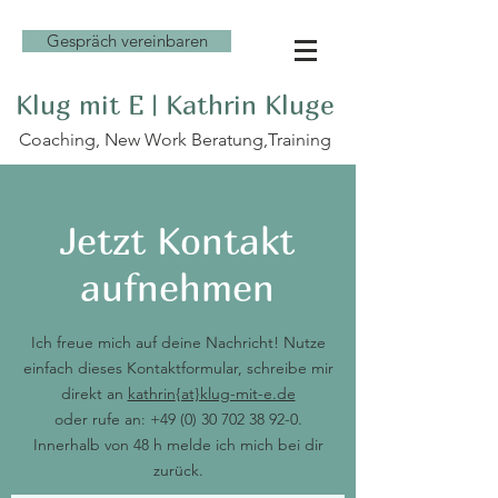
Gespräch vereinbaren
Klug mit E | Kathrin Kluge
Coaching, New Work Beratung,Training
Jetzt Kontakt
aufnehmen
Ich freue mich auf deine Nachricht! Nutze
einfach dieses Kontaktformular, schreibe mir
direkt an
kathrin
{at}klug-mit-e.de
oder rufe an:
+49 (0) 30 702 38 92-0
.
Innerhalb von 48 h melde ich mich bei dir
zurück.